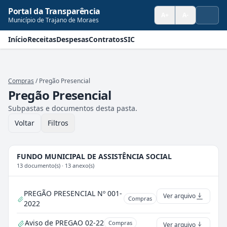
Pular para o conteúdo
Pular para a navegação
Portal da Transparência
A+
A-
Município de Trajano de Moraes
Início
Receitas
Despesas
Contratos
SIC
Compras
/
Pregão Presencial
Pregão Presencial
Subpastas e documentos desta pasta.
Voltar
Filtros
FUNDO MUNICIPAL DE ASSISTÊNCIA SOCIAL
13 documento(s) · 13 anexo(s)
PREGÃO PRESENCIAL Nº 001-
Ver arquivo
Compras
2022
Aviso de PREGAO 02-22
Compras
Ver arquivo